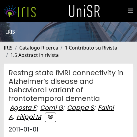
IRIS
IRIS
Catalogo Ricerca
1 Contributo su Rivista
1.5 Abstract in rivista
Restng state fMRI connectivity in
Alzheimer’s disease and
behavioral variant of
frontotemporal dementia
Agosta F
;
Comi G
;
Cappa S
;
Falini
A
;
Filippi M
2011-01-01