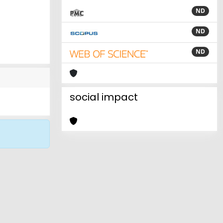
ND
ND
ND
social impact