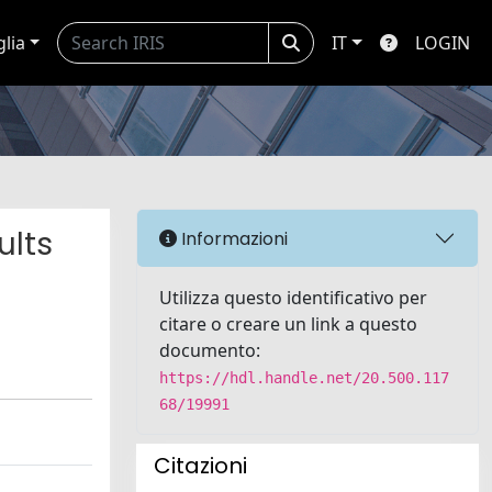
glia
IT
LOGIN
ults
Informazioni
Utilizza questo identificativo per
citare o creare un link a questo
documento:
https://hdl.handle.net/20.500.117
68/19991
Citazioni