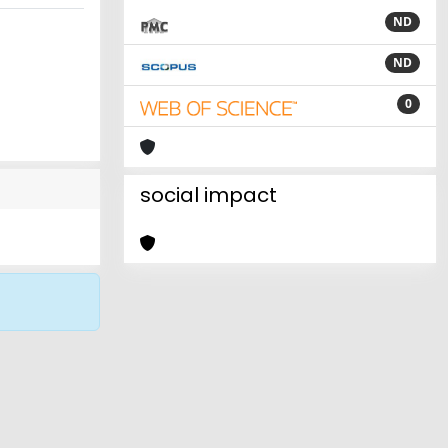
ND
ND
0
social impact