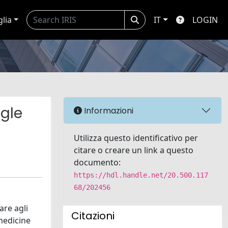
glia
IT
LOGIN
ngle
Informazioni
Utilizza questo identificativo per
citare o creare un link a questo
documento:
https://hdl.handle.net/20.500.117
68/202456
are agli
Citazioni
 medicine