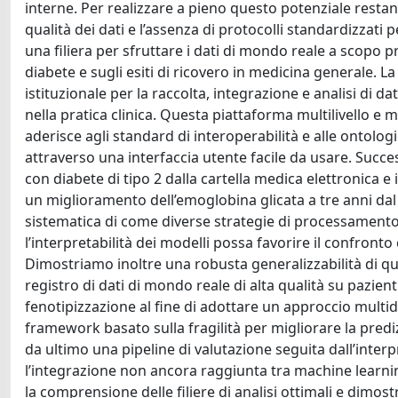
interne. Per realizzare a pieno questo potenziale restano 
qualità dei dati e l’assenza di protocolli standardizzati
una filiera per sfruttare i dati di mondo reale a scopo pre
diabete e sugli esiti di ricovero in medicina generale. 
istituzionale per la raccolta, integrazione e analisi di 
nella pratica clinica. Questa piattaforma multilivello e 
aderisce agli standard di interoperabilità e alle ontologi
attraverso una interfaccia utente facile da usare. Succes
con diabete di tipo 2 dalla cartella medica elettronica e
un miglioramento dell’emoglobina glicata a tre anni da
sistematica di come diverse strategie di processamento
l’interpretabilità dei modelli possa favorire il confront
Dimostriamo inoltre una robusta generalizzabilità di q
registro di dati di mondo reale di alta qualità su pazient
fenotipizzazione al fine di adottare un approccio multi
framework basato sulla fragilità per migliorare la prediz
da ultimo una pipeline di valutazione seguita dall’interp
l’integrazione non ancora raggiunta tra machine learnin
la comprensione delle filiere di analisi ottimali e dimos