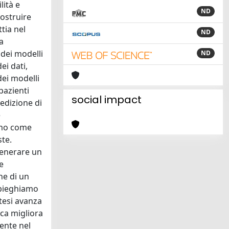
lità e
ND
costruire
ttia nel
ND
a
 dei modelli
ND
ei dati,
dei modelli
pazienti
social impact
redizione di
e
amo come
ste.
generare un
e
ne di un
Impieghiamo
 tesi avanza
rca migliora
mente nel