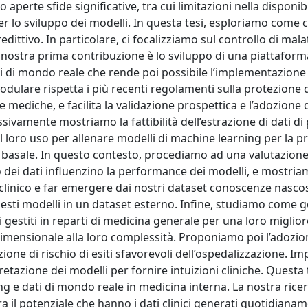
aperte sfide significative, tra cui limitazioni nella disponibi
 per lo sviluppo dei modelli. In questa tesi, esploriamo come 
dittivo. In particolare, ci focalizziamo sul controllo di mala
La nostra prima contribuzione è lo sviluppo di una piattaform
dati di mondo reale che rende poi possibile l’implementazione
modulare rispetta i più recenti regolamenti sulla protezione d
e mediche, e facilita la validazione prospettica e l’adozione 
sivamente mostriamo la fattibilità dell’estrazione di dati di 
 il loro uso per allenare modelli di machine learning per la p
l basale. In questo contesto, procediamo ad una valutazion
 dei dati influenzino la performance dei modelli, e mostri
o clinico e far emergere dai nostri dataset conoscenze nasco
uesti modelli in un dataset esterno. Infine, studiamo come 
i gestiti in reparti di medicina generale per una loro miglior
dimensionale alla loro complessità. Proponiamo poi l’adozio
ione di rischio di esiti sfavorevoli dell’ospedalizzazione. 
retazione dei modelli per fornire intuizioni cliniche. Questa
g e dati di mondo reale in medicina interna. La nostra rice
tra il potenziale che hanno i dati clinici generati quotidiana