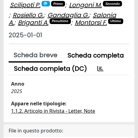
Scilipoti P.
;
Longoni M.
Primo
Secondo
;
Rosiello G.
;
Gandaglia G.
;
Salonia
A.
;
Briganti A.
;
Montorsi F.
Penultimo
Ultimo
2025-01-01
Scheda breve
Scheda completa
Scheda completa (DC)
Anno
2025
Appare nelle tipologie:
1.1.2. Articolo in Rivista - Letter, Note
File in questo prodotto: