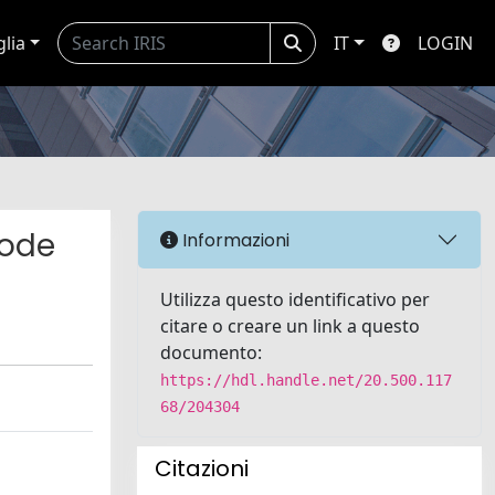
glia
IT
LOGIN
node
Informazioni
Utilizza questo identificativo per
citare o creare un link a questo
documento:
https://hdl.handle.net/20.500.117
68/204304
Citazioni