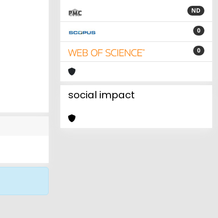
ND
0
0
social impact