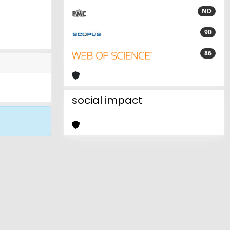
ND
90
86
social impact