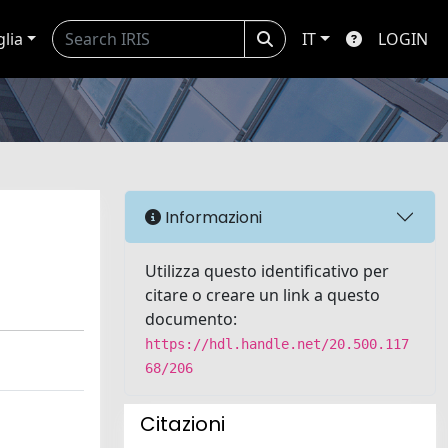
glia
IT
LOGIN
Informazioni
Utilizza questo identificativo per
citare o creare un link a questo
documento:
https://hdl.handle.net/20.500.117
68/206
Citazioni