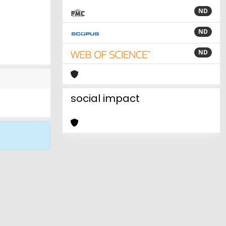
ND
ND
ND
social impact