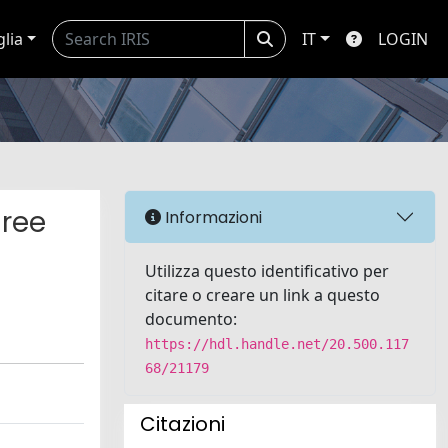
glia
IT
LOGIN
gree
Informazioni
Utilizza questo identificativo per
citare o creare un link a questo
documento:
https://hdl.handle.net/20.500.117
68/21179
Citazioni