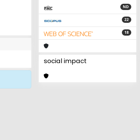
ND
22
18
social impact