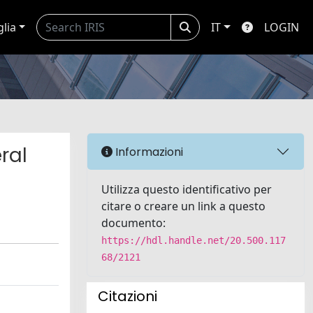
glia
IT
LOGIN
ral
Informazioni
Utilizza questo identificativo per
citare o creare un link a questo
documento:
https://hdl.handle.net/20.500.117
68/2121
Citazioni