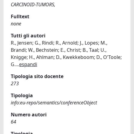
CARCINOID-TUMORS,
Fulltext
none
Tutti gli autori
R., Jensen; G., Rindi; R., Arnold; J., Lopes; M.,
Brandi; W., Bechstein; E., Christ; B., Taal; U.,
Knigge; H., Ahlman; D., Kwekkeboom; D., O'Toole;
G.
...
espandi
Tipologia sito docente
273
Tipologia
info:eu-repo/semantics/conferenceObject
Numero autori
64
Tipologia