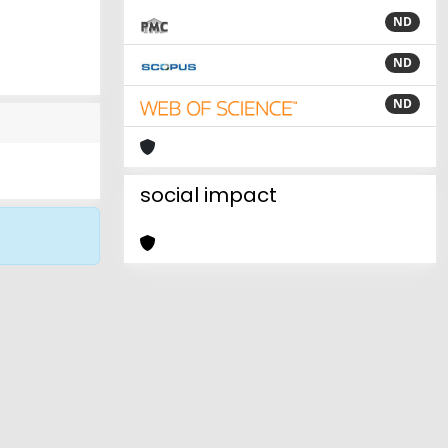
ND
ND
ND
social impact