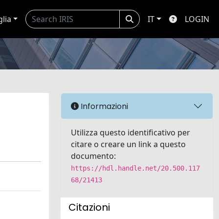
glia
IT
LOGIN
Informazioni
Utilizza questo identificativo per
citare o creare un link a questo
documento:
https://hdl.handle.net/20.500.117
68/21413
Citazioni