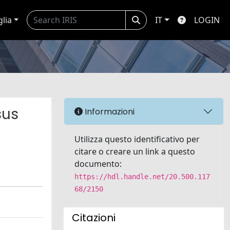
glia
IT
LOGIN
sus
Informazioni
Utilizza questo identificativo per
citare o creare un link a questo
documento:
https://hdl.handle.net/20.500.117
68/2150
Citazioni