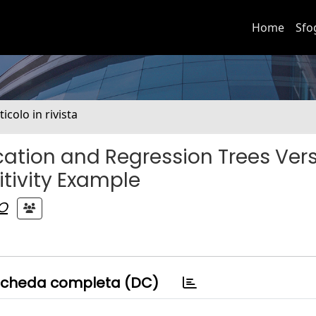
Home
Sfo
ticolo in rivista
ication and Regression Trees Ver
tivity Example
O
cheda completa (DC)