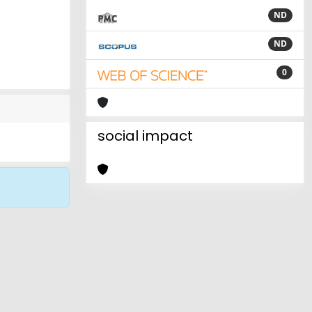
ND
ND
0
social impact