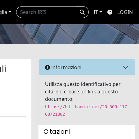
glia
IT
LOGIN
li
Informazioni
Utilizza questo identificativo per
citare o creare un link a questo
documento:
https://hdl.handle.net/20.500.117
68/21802
Citazioni