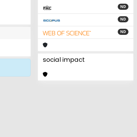
ND
ND
ND
social impact