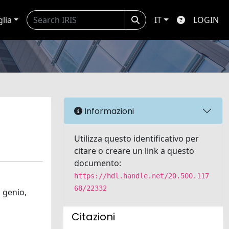
glia
IT
LOGIN
Informazioni
Utilizza questo identificativo per
citare o creare un link a questo
documento:
https://hdl.handle.net/20.500.117
68/22332
l genio,
Citazioni