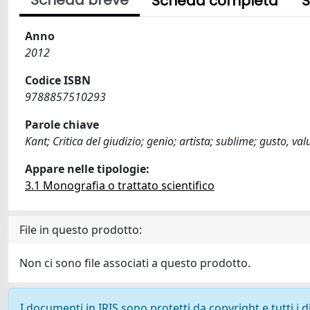
Scheda breve
Scheda completa
S
Anno
2012
Codice ISBN
9788857510293
Parole chiave
Kant; Critica del giudizio; genio; artista; sublime; gusto, val
Appare nelle tipologie:
3.1 Monografia o trattato scientifico
File in questo prodotto:
Non ci sono file associati a questo prodotto.
I documenti in IRIS sono protetti da copyright e tutti i di