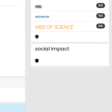
ND
ND
ND
social impact