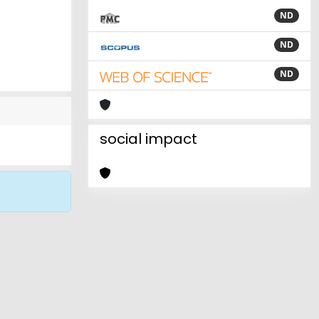
ND
ND
ND
social impact