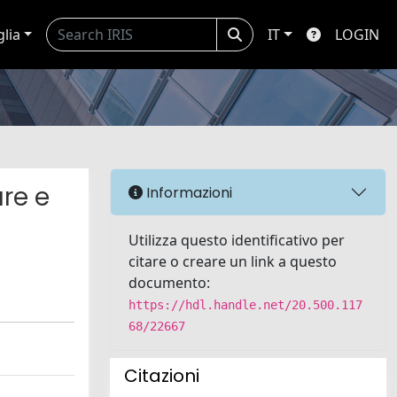
glia
IT
LOGIN
re e
Informazioni
Utilizza questo identificativo per
citare o creare un link a questo
documento:
https://hdl.handle.net/20.500.117
68/22667
Citazioni