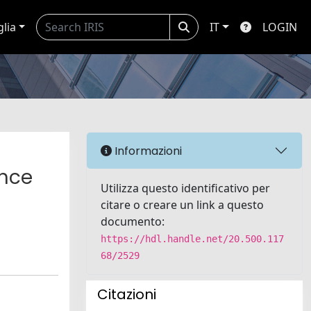
glia
IT
LOGIN
Informazioni
ance
Utilizza questo identificativo per
citare o creare un link a questo
documento:
https://hdl.handle.net/20.500.117
68/2529
Citazioni