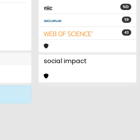
ND
59
43
social impact