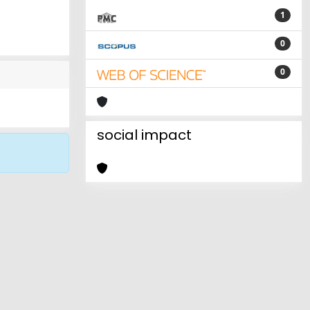
1
0
0
social impact