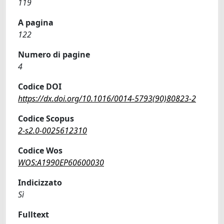
119
A pagina
122
Numero di pagine
4
Codice DOI
https://dx.doi.org/10.1016/0014-5793(90)80823-2
Codice Scopus
2-s2.0-0025612310
Codice Wos
WOS:A1990EP60600030
Indicizzato
Sì
Fulltext