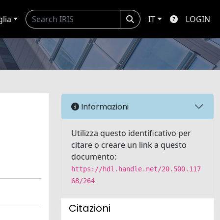
glia
IT
LOGIN
Informazioni
Utilizza questo identificativo per
citare o creare un link a questo
documento:
https://hdl.handle.net/20.500.117
68/264
Citazioni