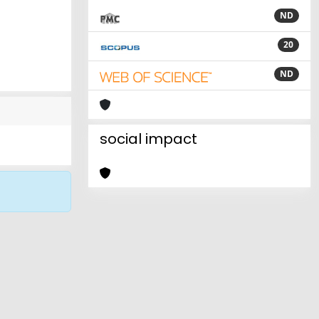
ND
20
ND
social impact