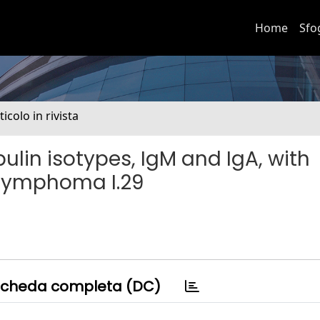
Home
Sfo
ticolo in rivista
lin isotypes, IgM and IgA, with
l lymphoma I.29
cheda completa (DC)