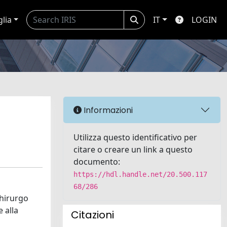
glia
IT
LOGIN
Informazioni
Utilizza questo identificativo per
citare o creare un link a questo
documento:
https://hdl.handle.net/20.500.117
68/286
chirurgo
e alla
Citazioni