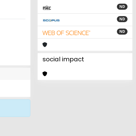
ND
ND
ND
social impact