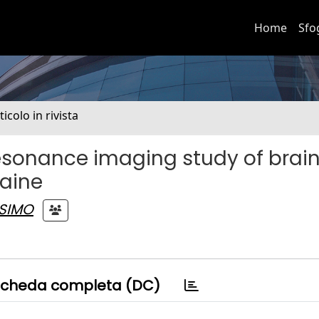
Home
Sfo
ticolo in rivista
resonance imaging study of brai
raine
SSIMO
cheda completa (DC)