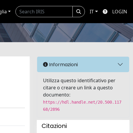
glia
IT
LOGIN
n
Informazioni
Utilizza questo identificativo per
citare o creare un link a questo
documento:
https://hdl.handle.net/20.500.117
68/2896
Citazioni