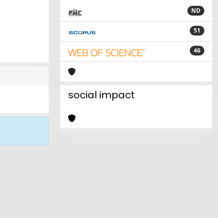
ND
51
46
social impact