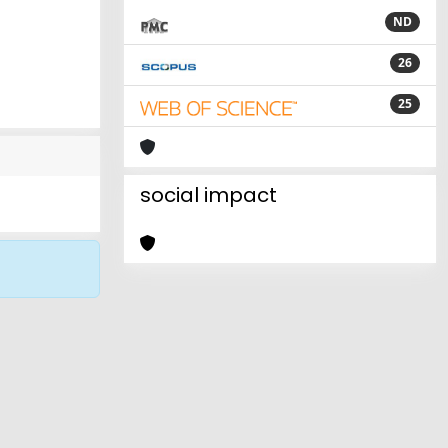
ND
26
25
social impact