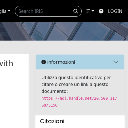
glia
IT
LOGIN
with
Informazioni
Utilizza questo identificativo per
citare o creare un link a questo
documento:
https://hdl.handle.net/20.500.117
68/3156
Citazioni