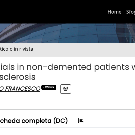
Home
Sfo
ticolo in rivista
tials in non-demented patients 
sclerosis
NO FRANCESCO
Ultimo
cheda completa (DC)