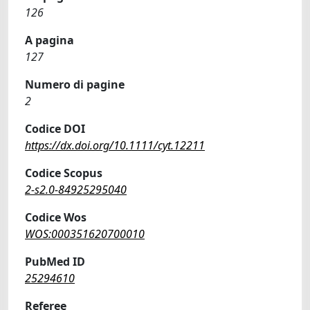
126
A pagina
127
Numero di pagine
2
Codice DOI
https://dx.doi.org/10.1111/cyt.12211
Codice Scopus
2-s2.0-84925295040
Codice Wos
WOS:000351620700010
PubMed ID
25294610
Referee