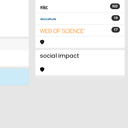
ND
19
17
social impact