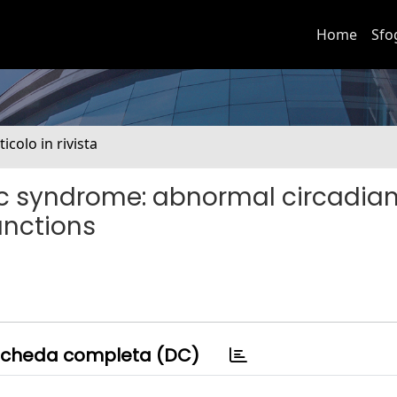
Home
Sfo
ticolo in rivista
ic syndrome: abnormal circadia
nctions
cheda completa (DC)