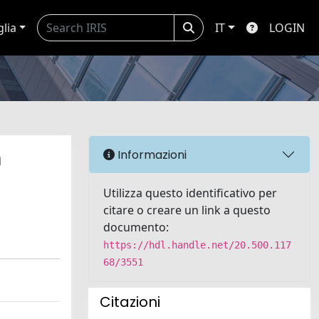
glia
IT
LOGIN
n
Informazioni
Utilizza questo identificativo per
citare o creare un link a questo
documento:
https://hdl.handle.net/20.500.117
68/3551
Citazioni