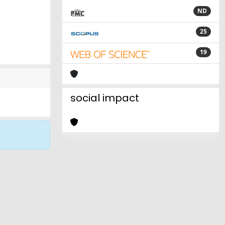
ND
25
19
social impact