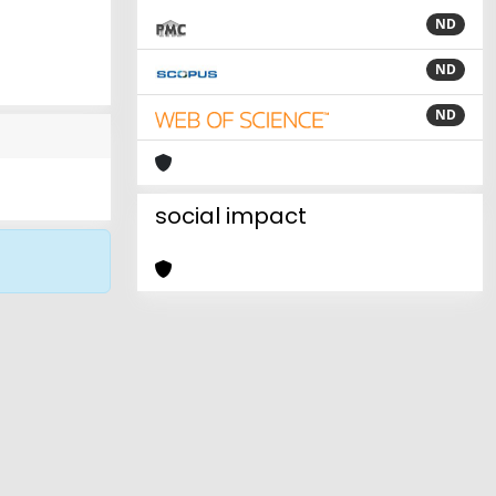
ND
ND
ND
social impact