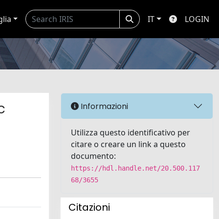
glia
IT
LOGIN
c
Informazioni
Utilizza questo identificativo per
citare o creare un link a questo
documento:
https://hdl.handle.net/20.500.117
68/3655
Citazioni