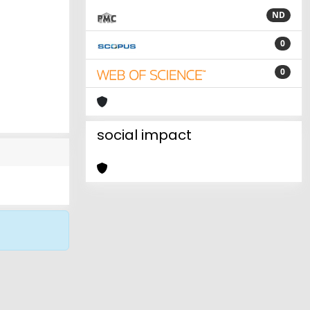
ND
0
0
social impact