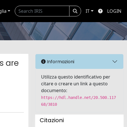
glia
IT
LOGIN
s are
Informazioni
Utilizza questo identificativo per
citare o creare un link a questo
documento:
https://hdl.handle.net/20.500.117
68/3810
Citazioni