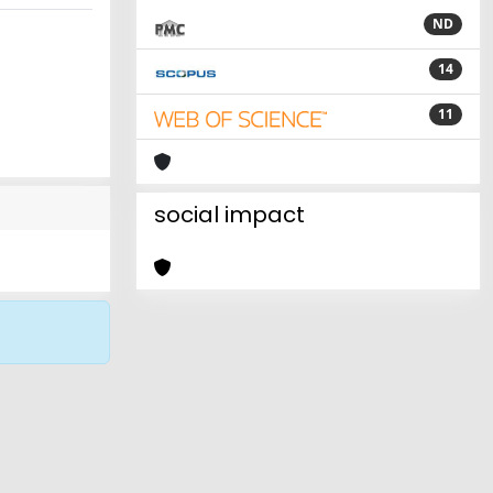
ND
14
11
social impact