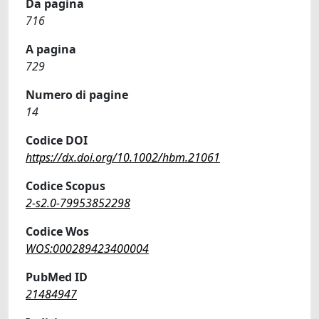
Da pagina
716
A pagina
729
Numero di pagine
14
Codice DOI
https://dx.doi.org/10.1002/hbm.21061
Codice Scopus
2-s2.0-79953852298
Codice Wos
WOS:000289423400004
PubMed ID
21484947