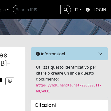
glia
IT
LOGIN
es
Informazioni
GB1-
Utilizza questo identificativo per
citare o creare un link a questo
documento:
o
https://hdl.handle.net/20.500.117
68/4031
Citazioni