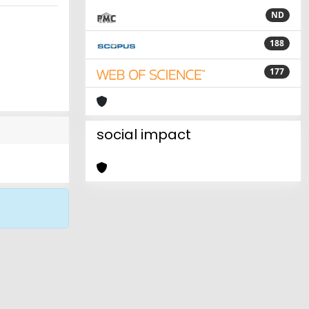
ND
188
177
social impact