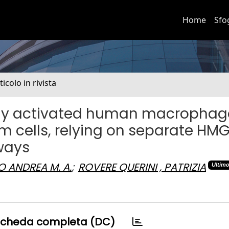
Home
Sfo
ticolo in rivista
ely activated human macrophag
m cells, relying on separate HM
ways
O ANDREA M. A.
;
ROVERE QUERINI , PATRIZIA
Ultim
cheda completa (DC)