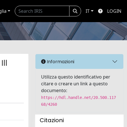
glia
IT
LOGIN
ll
Informazioni
Utilizza questo identificativo per
citare o creare un link a questo
documento:
https://hdl.handle.net/20.500.117
68/4260
Citazioni