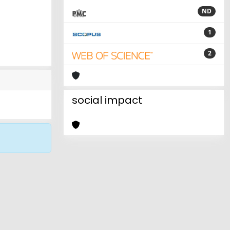
ND
1
2
social impact