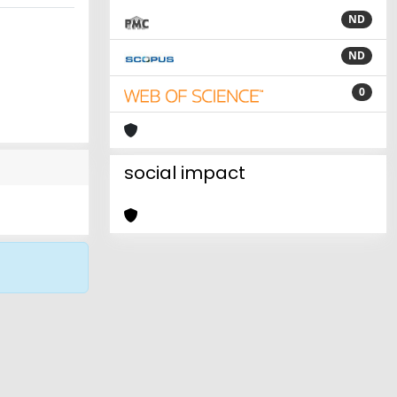
ND
ND
0
social impact