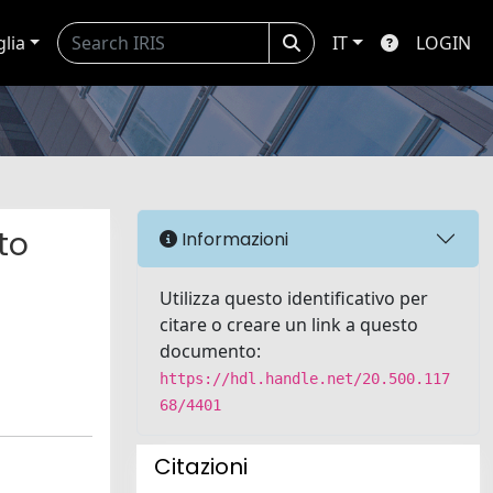
glia
IT
LOGIN
to
Informazioni
Utilizza questo identificativo per
citare o creare un link a questo
documento:
https://hdl.handle.net/20.500.117
68/4401
Citazioni