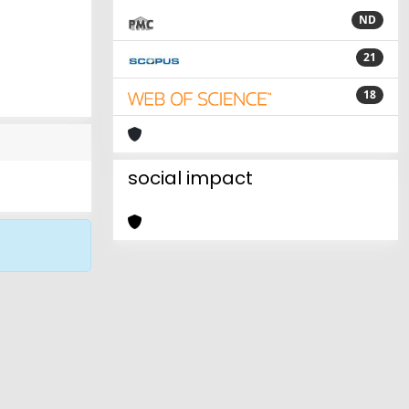
ND
21
18
social impact