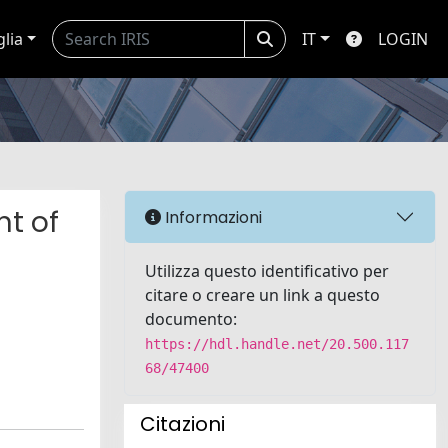
glia
IT
LOGIN
nt of
Informazioni
Utilizza questo identificativo per
citare o creare un link a questo
documento:
https://hdl.handle.net/20.500.117
68/47400
Citazioni