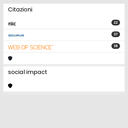
Citazioni
22
37
38
social impact
Powered by
IRIS
-
about IRIS
-
Utilizzo dei cookie
Copyright © 2026