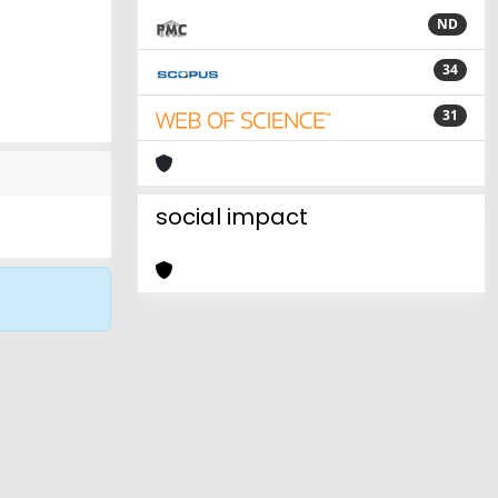
ND
34
31
social impact