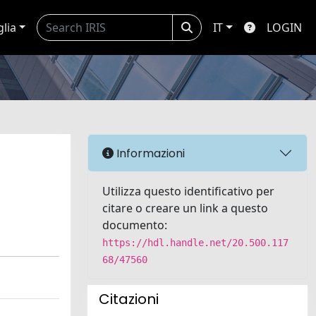
glia
IT
LOGIN
Informazioni
Utilizza questo identificativo per
citare o creare un link a questo
documento:
https://hdl.handle.net/20.500.117
68/47560
Citazioni