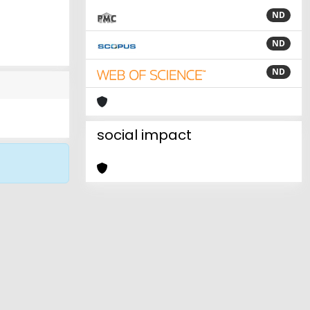
ND
ND
ND
social impact