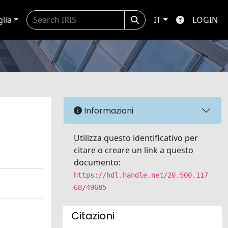
glia
IT
LOGIN
Informazioni
Utilizza questo identificativo per
citare o creare un link a questo
documento:
https://hdl.handle.net/20.500.117
68/49685
Citazioni