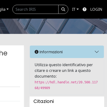
glia
IT
LOGIN
The
Informazioni
Utilizza questo identificativo per
citare o creare un link a questo
documento:
https://hdl.handle.net/20.500.117
68/49909
Citazioni