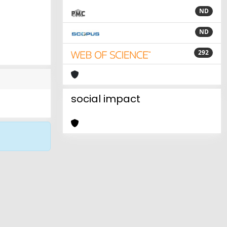
ND
ND
292
social impact