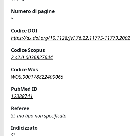
Numero di pagine
5
Codice DOI
https://dx.doi.org/10.1128/JVI.76.22.11775-11779.2002
Codice Scopus
2-s2.0-0036827644
Codice Wos
WOS:000178822400065
PubMed ID
12388741
Referee
Sì, ma tipo non specificato
Indicizzato
Sì