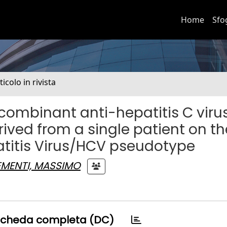
Home
Sfo
ticolo in rivista
combinant anti-hepatitis C viru
ved from a single patient on th
matitis Virus/HCV pseudotype
EMENTI, MASSIMO
cheda completa (DC)