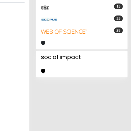
15
33
28
social impact