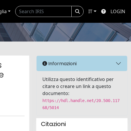
glia
IT
LOGIN
s
Informazioni
e
Utilizza questo identificativo per
citare o creare un link a questo
documento:
https://hdl.handle.net/20.500.117
68/5014
Citazioni