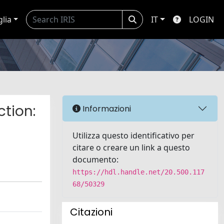
glia
IT
LOGIN
ction:
Informazioni
Utilizza questo identificativo per
citare o creare un link a questo
documento:
https://hdl.handle.net/20.500.117
68/50329
Citazioni