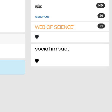
ND
20
21
social impact