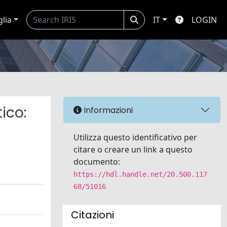
glia
IT
LOGIN
ico:
Informazioni
Utilizza questo identificativo per
citare o creare un link a questo
documento:
https://hdl.handle.net/20.500.117
68/51016
Citazioni