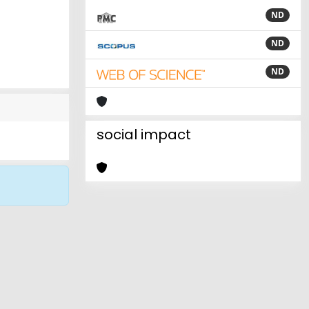
ND
ND
ND
social impact