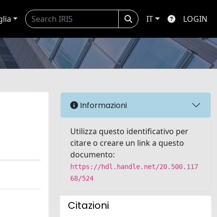
glia
IT
LOGIN
Informazioni
Utilizza questo identificativo per
citare o creare un link a questo
documento:
https://hdl.handle.net/20.500.117
68/524
Citazioni