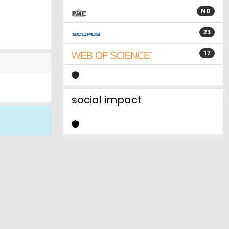
ND
23
17
social impact