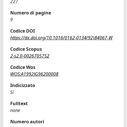
227
Numero di pagine
9
Codice DOI
https://dx.doi.org/10.1016/0162-0134(92)84067-W
Codice Scopus
2-s2.0-0026705752
Codice Wos
WOS:A1992JG96200008
Indicizzato
Sì
Fulltext
none
Numero autori