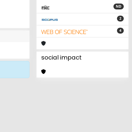
ND
2
4
social impact