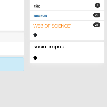
9
23
21
social impact