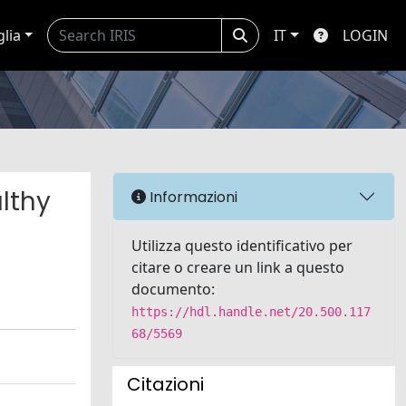
glia
IT
LOGIN
althy
Informazioni
Utilizza questo identificativo per
citare o creare un link a questo
documento:
https://hdl.handle.net/20.500.117
68/5569
Citazioni