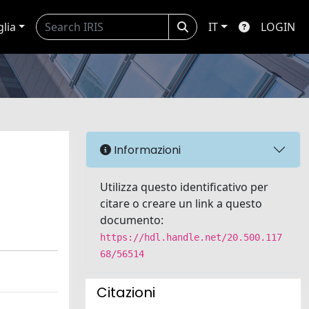
glia
IT
LOGIN
Informazioni
Utilizza questo identificativo per
citare o creare un link a questo
documento:
https://hdl.handle.net/20.500.117
68/56514
Citazioni