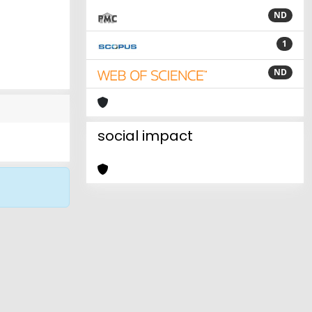
ND
1
ND
social impact