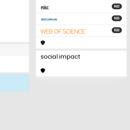
ND
ND
ND
social impact