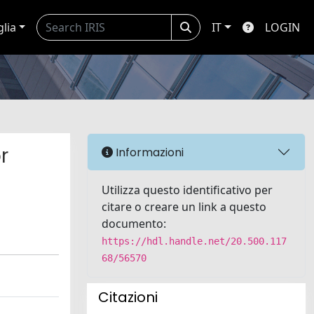
glia
IT
LOGIN
r
Informazioni
Utilizza questo identificativo per
citare o creare un link a questo
documento:
https://hdl.handle.net/20.500.117
68/56570
Citazioni