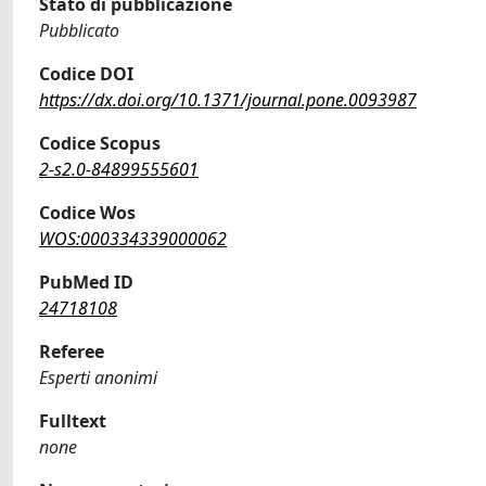
Stato di pubblicazione
Pubblicato
Codice DOI
https://dx.doi.org/10.1371/journal.pone.0093987
Codice Scopus
2-s2.0-84899555601
Codice Wos
WOS:000334339000062
PubMed ID
24718108
Referee
Esperti anonimi
Fulltext
none