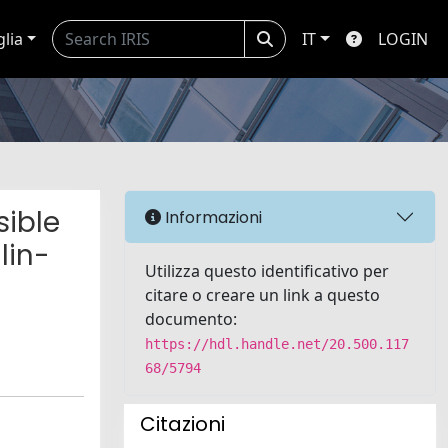
glia
IT
LOGIN
sible
Informazioni
lin-
Utilizza questo identificativo per
citare o creare un link a questo
documento:
https://hdl.handle.net/20.500.117
68/5794
Citazioni