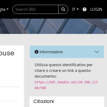
glia
IT
LOGIN
mouse
Informazioni
Utilizza questo identificativo per
citare o creare un link a questo
documento:
https://hdl.handle.net/20.500.117
68/580
Citazioni