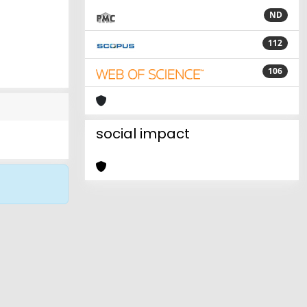
ND
112
106
social impact